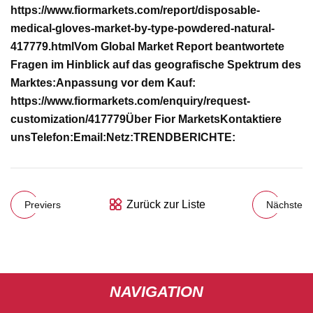
https://www.fiormarkets.com/report/disposable-
medical-gloves-market-by-type-powdered-natural-
417779.html
Vom Global Market Report beantwortete
Fragen im Hinblick auf das geografische Spektrum des
Marktes:
Anpassung vor dem Kauf:
https://www.fiormarkets.com/enquiry/request-
customization/417779
Über Fior Markets
Kontaktiere
uns
Telefon:
Email:
Netz:
TRENDBERICHTE:
Zurück zur Liste
Previers
Nächste
NAVIGATION