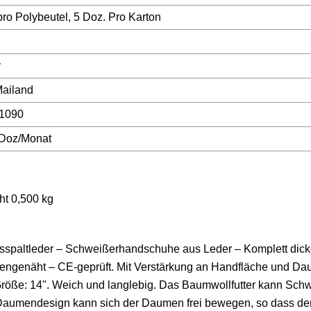
pro Polybeutel, 5 Doz. Pro Karton
y
ailand
1090
 Doz/Monat
ht 0,500 kg
paltleder – Schweißerhandschuhe aus Leder – Komplett dickes
mengenäht – CE-geprüft. Mit Verstärkung an Handfläche und D
 Größe: 14". Weich und langlebig. Das Baumwollfutter kann Sch
e Daumendesign kann sich der Daumen frei bewegen, so dass de