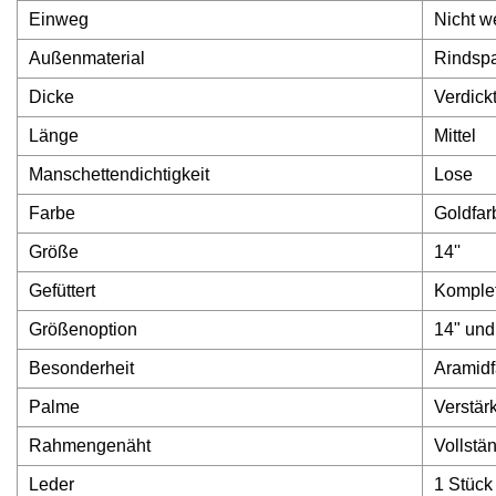
Einweg
Nicht w
Außenmaterial
Rindspa
Dicke
Verdick
Länge
Mittel
Manschettendichtigkeit
Lose
Farbe
Goldfar
Größe
14''
Gefüttert
Komplett
Größenoption
14" und
Besonderheit
Aramidf
Palme
Verstär
Rahmengenäht
Vollstä
Leder
1 Stück