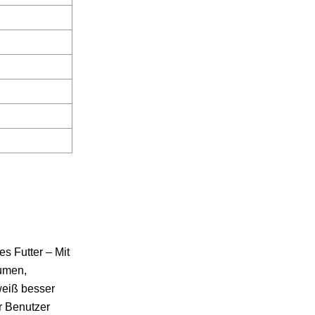
 Futter – Mit
aumen,
weiß besser
r Benutzer