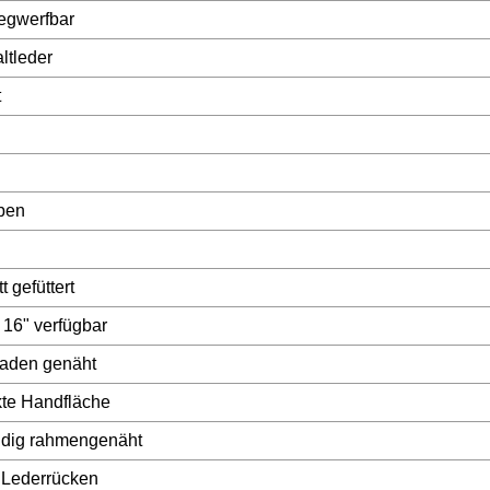
egwerfbar
ltleder
t
ben
 gefüttert
 16" verfügbar
aden genäht
kte Handfläche
ndig rahmengenäht
 Lederrücken