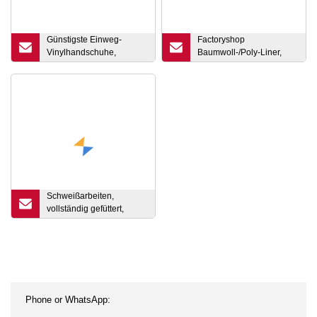
Günstigste Einweg-
Factoryshop
Vinylhandschuhe,
Baumwoll-/Poly-Liner,
durchsichtige
Latex/Gummi, rutschfeste
Untersuchungshandschuhe,
Handflächenbeschichtung,
Handhandschuhe,
Arbeitssicherheits-
puderfreie Einweg-PVC/PE-
Handschutz, Garten,
Handschuhe, Latex-
wiederverwendbare Bau-
Handschuhe, Nitril-
Arbeitshandschuhe
Handschuhe, China,
Guangzhou
Schweißarbeiten,
vollständig gefüttert,
Rindspaltleder, rot, langer
Feuer-
Handschutzhandschuh