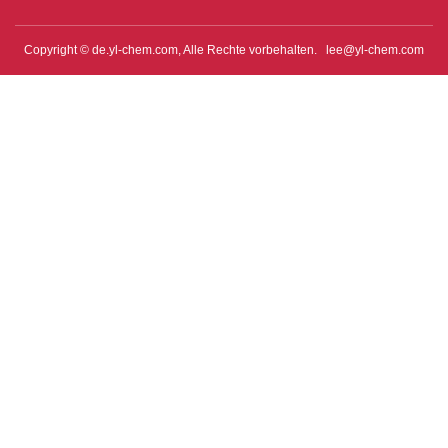
Copyright © de.yl-chem.com, Alle Rechte vorbehalten.
lee@yl-chem.com