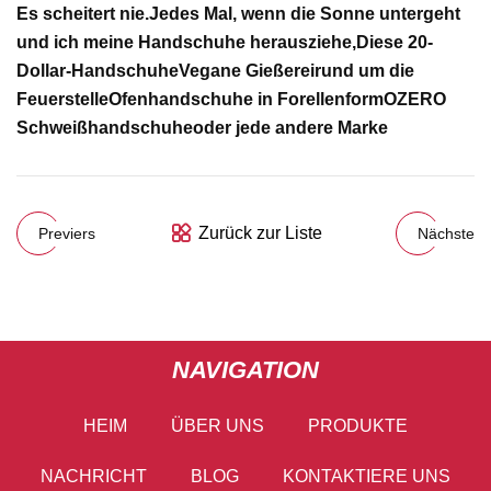
Es scheitert nie.
Jedes Mal, wenn die Sonne untergeht
und ich meine Handschuhe herausziehe,
Diese 20-
Dollar-Handschuhe
Vegane Gießerei
rund um die
Feuerstelle
Ofenhandschuhe in Forellenform
OZERO
Schweißhandschuhe
oder jede andere Marke
Zurück zur Liste
Previers
Nächste
NAVIGATION
HEIM
ÜBER UNS
PRODUKTE
NACHRICHT
BLOG
KONTAKTIERE UNS